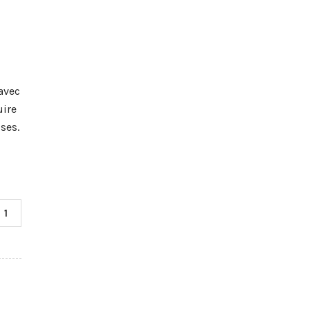
avec
uire
ses.
1