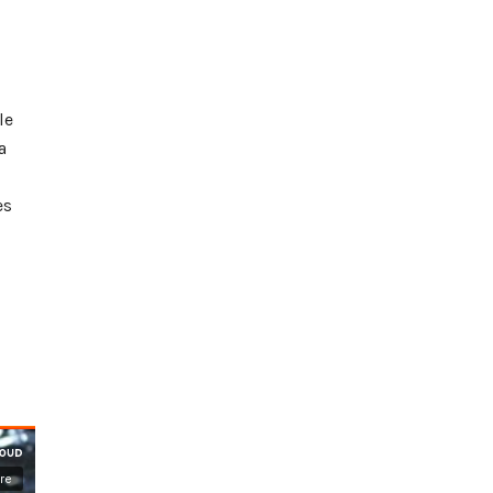
le
a
es