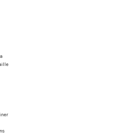
la
ille
iner
ns