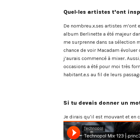
Quel·les artistes t’ont insp
De nombreu.x.ses artistes m’ont e
album Berlinette a été majeur da
me surprenne dans sa sélection mu
chance de voir Macadam évoluer de
j’aurais commencé à mixer. Aussi,
occasions a été pour moi très for
habitant.e.s au fil de leurs pass
Si tu devais donner un mot
Je dirais qu’il est mouvant et en 