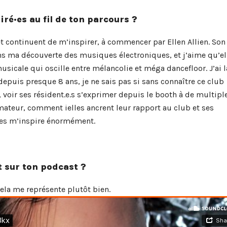
iré·es au fil de ton parcours ?
t continuent de m’inspirer, à commencer par Ellen Allien. Son
ns ma découverte des musiques électroniques, et j’aime qu’el
sicale qui oscille entre mélancolie et méga dancefloor. J’ai l
puis presque 8 ans, je ne sais pas si sans connaître ce club
 voir ses résident.e.s s’exprimer depuis le booth à de multipl
mateur, comment ielles ancrent leur rapport au club et ses
ages m’inspire énormément.
 sur ton podcast ?
cela me représente plutôt bien.