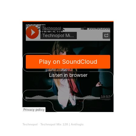
Technopol
·
Technopol Mix 128 | Antilogic