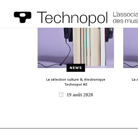
NEWS
La sélection culture & électronique
La 
Technopol #2
19 août 2020