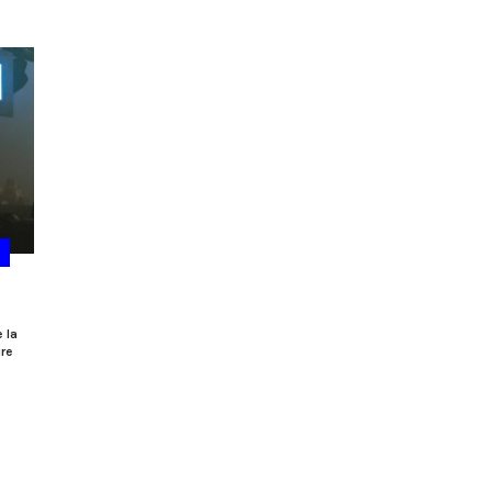
 la
ire