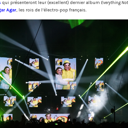
s
qui présenteront leur (excellent) dernier album
Everything Not
ar Agar
, les rois de l’électro-pop français.