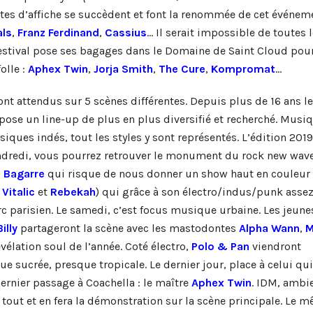
êtes d’affiche se succèdent et font la renommée de cet événem
als
,
Franz Ferdinand
,
Cassius
… Il serait impossible de toutes 
 festival pose ses bagages dans le Domaine de Saint Cloud pou
olle :
Aphex
Twin
,
Jorja Smith
,
The Cure
,
Kompromat
…
ont attendus sur 5 scènes différentes. Depuis plus de 16 ans le
ropose un line-up de plus en plus diversifié et recherché. Musi
siques indés, tout les styles y sont représentés. L’édition 2019
vendredi, vous pourrez retrouver le monument du rock new wav
s
Bagarre
qui risque de nous donner un show haut en couleur 
a
Vitalic
et
Rebekah
) qui grâce à son électro/indus/punk asse
rc parisien. Le samedi, c’est focus musique urbaine. Les jeune
illy
partageront la scène avec les mastodontes
Alpha Wann
,
M
révélation soul de l’année. Coté électro,
Polo & Pan
viendront
ue sucrée, presque tropicale. Le dernier jour, place à celui qui
dernier passage à Coachella : le maître
Aphex Twin
. IDM, ambi
 tout et en fera la démonstration sur la scène principale. Le 