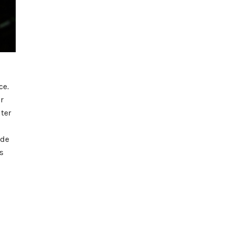
ce.
r
iter
 de
s