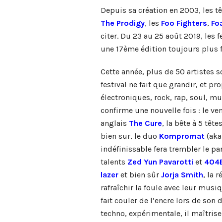
Depuis sa création en 2003, les t
The Prodigy
, les
Foo Fighters
,
Fo
citer. Du 23 au 25 août 2019, les
une 17ème édition toujours plus f
Cette année, plus de 50 artistes s
festival ne fait que grandir, et p
électroniques, rock, rap, soul, mu
confirme une nouvelle fois : le 
anglais
The Cure
, la bête à 5 tête
bien sur, le duo
Kompromat
(ak
indéfinissable fera trembler le pa
talents
Zed Yun Pavarotti
et
404B
lazer
et bien sûr
Jorja Smith
, la 
rafraîchir la foule avec leur musiq
fait couler de l’encre lors de son 
techno, expérimentale, il maîtrise