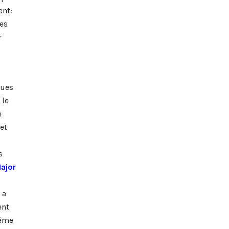
ent:
les
r
ques
 le
e
et
z
s
ajor
 a
ent
même