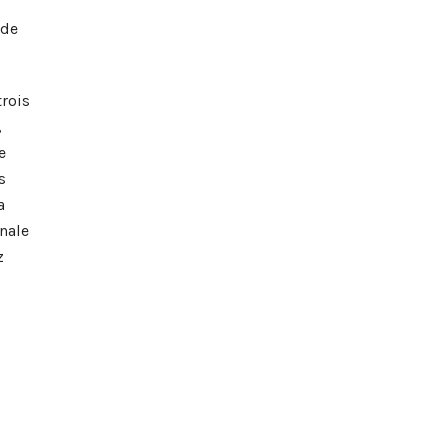
 de
trois
,
e
s
a
onale
z