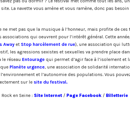
e savez pas où dormir ? Le festival met comme tout les ans, un
 site. La navette vous amène et vous ramène, donc pas besoin
ne ne met pas que la musique à l’honneur, mais profite de ces 
 associations qui oeuvrent pour l’intérêt général. Cette année
s Away
et
Stop harcèlement de rue
), une association qui lutt
stif, les agressions sexistes et sexuelles va prendre place dan
a le réseau
Entourage
qui permet d’agir face à l’isolement et l
i que
Planète urgence
, une association de solidarité internati
e l’environnement et l’autonomie des populations. Vous pouve
rectement sur le
site du festival
.
l Rock en Seine :
Site Internet
/
Page Facebook
/
Billetterie