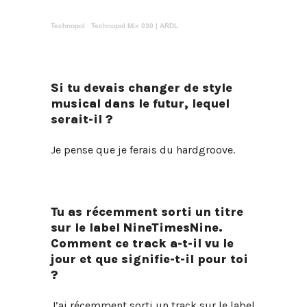
Technopol
·
Technopol Mix 030 | ARDL
Si tu devais changer de style
musical dans le futur, lequel
serait-il ?
Je pense que je ferais du hardgroove.
Tu as récemment sorti un titre
sur le label NineTimesNine.
Comment ce track a-t-il vu le
jour et que signifie-t-il pour toi
?
J’ai récemment sorti un track sur le label