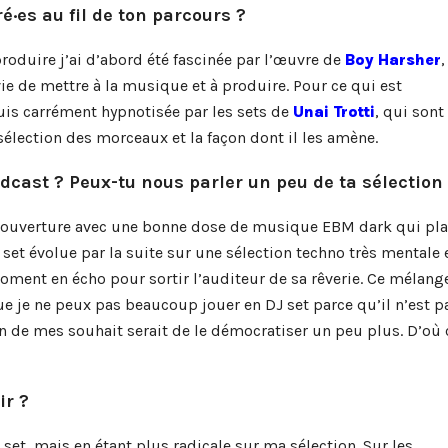
ré·es au fil de ton parcours ?
oduire j’ai d’abord été fascinée par l’œuvre de
Boy Harsher
,
ie de mettre à la musique et à produire. Pour ce qui est
suis carrément hypnotisée par les sets de
Unai Trotti
, qui sont
lection des morceaux et la façon dont il les amène.
dcast ? Peux-tu nous parler un peu de ta sélection
ouverture avec une bonne dose de musique EBM dark qui pla
 set évolue par la suite sur une sélection techno très mentale 
oment en écho pour sortir l’auditeur de sa rêverie. Ce mélang
 je ne peux pas beaucoup jouer en DJ set parce qu’il n’est p
un de mes souhait serait de le démocratiser un peu plus. D’où 
ir ?
 set, mais en étant plus radicale sur ma sélection. Sur les