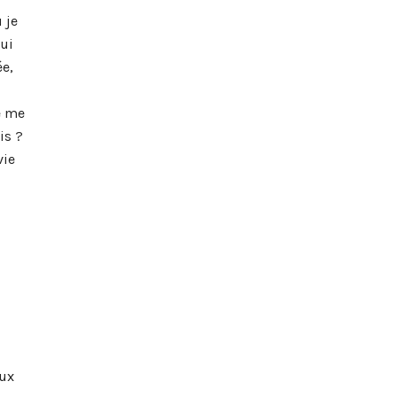
 je
ui
ée,
e me
is ?
vie
eux