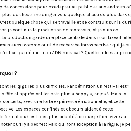
up de concessions pour m’adapter au public et aux endroits où
r plus de chose, me diriger vers quelque chose de plus dark q
’est quelque chose qui se travaille et se construit sur la dur
Sinon je continue la production de morceaux, et je suis en
La production garde une place centrale dans mon travail, ell
 mais aussi comme outil de recherche introspective : qui je su
u’est ce qui définit mon ADN musical ? Quelles idées ai-je en
rquoi ?
ont les gigs les plus difficiles. Par définition un festival est«
e la fête et apprécient les sets plus « happy », enjoué. Mais je
concerts, avec une forte expérience émotionnelle, et cette
pective. Les espaces confinés et obscurs aident à cette
e format club est bien plus adapté à ce que je faire vivre au
 noter qu’il y a des festivals qui font exception à la règle, je p