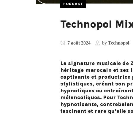
PODCAST
Technopol Mix
7 août 2024
by
Technopol
La signature musicale de
héritage marocain et ses i
captivante et productrice p
stylistiques, créant son p
hypnotiques ou entraînan
mélancoliques. Pour Techn
hypnotisante, contrebala
fascinant et rare qu’elle s