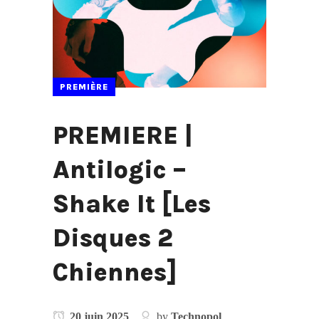
PREMIÈRE
PREMIERE |
Antilogic –
Shake It [Les
Disques 2
Chiennes]
20 juin 2025
by
Technopol