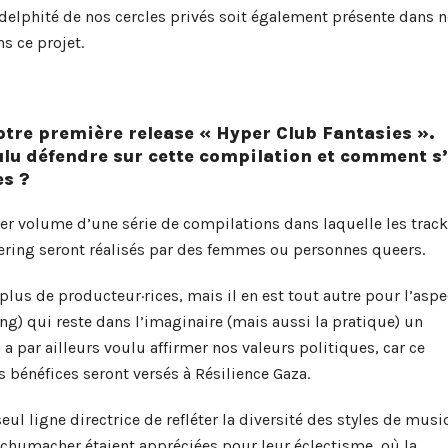
’adelphité de nos cercles privés soit également présente dans 
s ce projet.
votre première release « Hyper Club Fantasies ».
ulu défendre sur cette compilation et comment s’
es ?
er volume d’une série de compilations dans laquelle les track
tering seront réalisés par des femmes ou personnes queers.
lus de producteur·rices, mais il en est tout autre pour l’aspe
ng) qui reste dans l’imaginaire (mais aussi la pratique) un
 par ailleurs voulu affirmer nos valeurs politiques, car ce
es bénéfices seront versés à Résilience Gaza.
eul ligne directrice de refléter la diversité des styles de mus
chumacher étaient appréciées pour leur éclectisme, où la