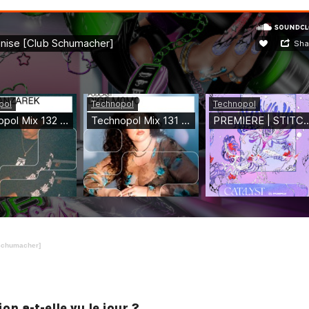
Schumacher]
n a-t-elle vu le jour ?