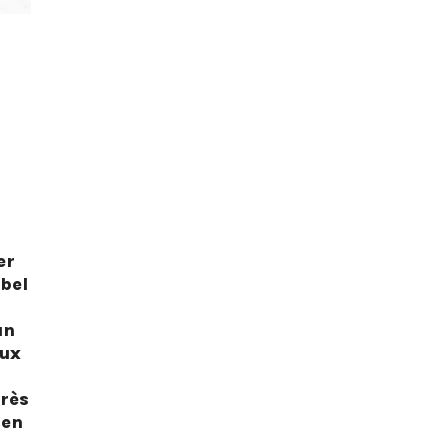
er
bel
un
eux
rès
men