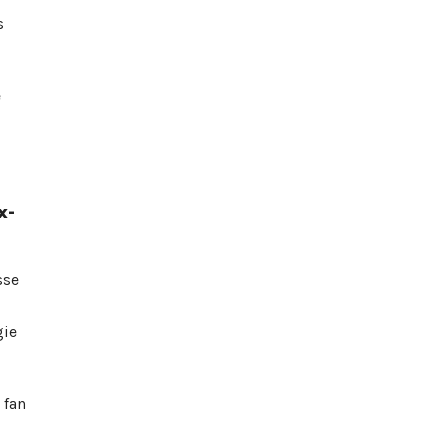
s
e
x-
sse
gie
 fan