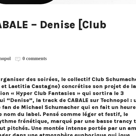
BALE – Denise [Club
nopol
0 comments
rganiser des soirées, le collectif Club Schumach
t Laetitia Castagne) concrétise son projet de la
on « Hyper Club Fantasies » qui sortira le 3
ui “Denise”, la track de CABALE sur Technopol : 
fan de Michael Schumacher qui en fait un heur
e nom du label. Pensé comme léger et festif, le
ythme frénétique, marqué par une basse trancy t
aut pitchés. Une montée intense portée par un a
nger dans une atmosphère euphorique qui joue