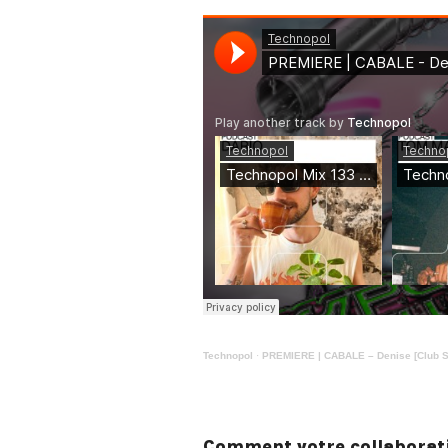
Technopol
·
PREMIERE | CABALE – Denise [Club 
Comment votre collaboratio