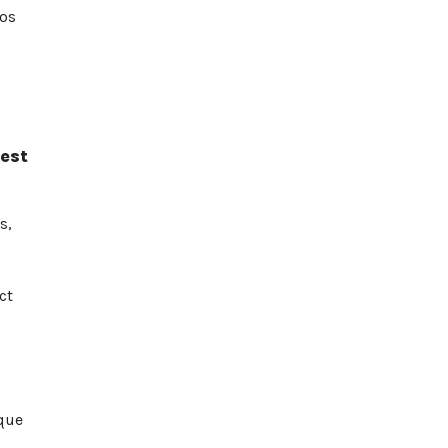
nos
est
s,
ct
ique