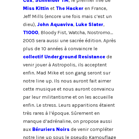
Cox
,
Schneider TM
, le premier live de
Miss Kittin
et
The Hacker
en France,
Jeff Mills (encore une fois mais c’est un
dieu),
John Aquaviva
,
Luke Slater
,
T1000
, Bloody Fist, Watcha, Nostromo…
2005 sera aussi une sacrée édition. Après
plus de 10 années à convaincre le
collectif Underground Resistance
de
venir jouer à Astropolis, ils acceptent
enfin. Mad Mike et son gang seront sur
notre line up. Ils nous auront fait aimer
cette musique et nous auront convaincu
par leur militantisme et on les accueille
enfin. Le stress. Leurs apparitions étaient
très rares à l’époque. Sûrement en
manque d’adrénaline, on propose aussi
aux
Béruriers Noirs
de venir compléter
notre line up sous le pseudo Kamouflage