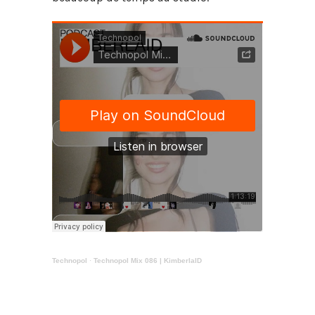
Technopol
·
Technopol Mix 086 | KimberlaID