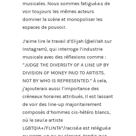
musicales. Nous sommes fatigué.e.s de
voir toujours les mêmes acteurs
dominer la scène et monopoliser les
espaces de pouvoir.
J’aime lire le travail d’Elijah (@eli1ah sur
Instagram), qui interroge l’industrie
musicale avec des réflexions comme :
“JUDGE THE DIVERSITY OF A LINE UP BY
DIVISION OF MONEY PAID TO ARTISTS.
NOT BY WHO IS REPRESENTED.” À cela,
j’ajouterais aussi l’importance des
créneaux horaires attribués. Il est lassant
de voir des line-up majoritairement
composés d’hommes cis-hétéro blancs,
où le seul.e artiste
LGBTQIA+/FLINTA*/racisé.e est relégué.e
au warm-up ou au closing, tandis que