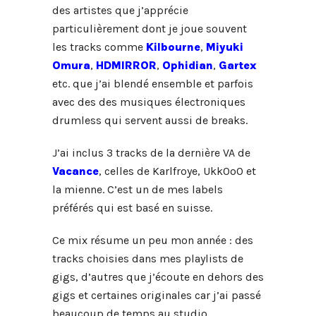
des artistes que j’apprécie
particulièrement dont je joue souvent
les tracks comme
Kilbourne
,
Miyuki
Omura
,
HDMIRROR
,
Ophidian
,
Gartex
etc. que j’ai blendé ensemble et parfois
avec des des musiques électroniques
drumless qui servent aussi de breaks.
J’ai inclus 3 tracks de la dernière VA de
Vacance
, celles de Karlfroye, Ukk0o0 et
la mienne. C’est un de mes labels
préférés qui est basé en suisse.
Ce mix résume un peu mon année : des
tracks choisies dans mes playlists de
gigs, d’autres que j’écoute en dehors des
gigs et certaines originales car j’ai passé
beaucoup de temps au studio.