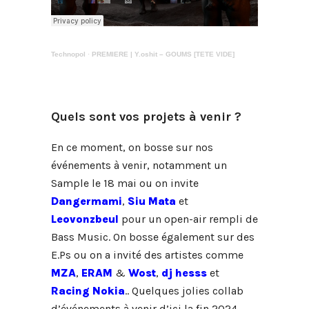
Technopol
·
PREMIERE | Y.oshit – GOUMS [TETE VIDE]
Quels sont vos projets à venir ?
En ce moment, on bosse sur nos
événements à venir, notamment un
Sample le 18 mai ou on invite
Dangermami
,
Siu Mata
et
Leovonzbeul
pour un open-air rempli de
Bass Music. On bosse également sur des
E.Ps ou on a invité des artistes comme
MZA
,
ERAM
&
Wost
,
dj hesss
et
Racing Nokia
.. Quelques jolies collab
d’événements à venir d’ici la fin 2024