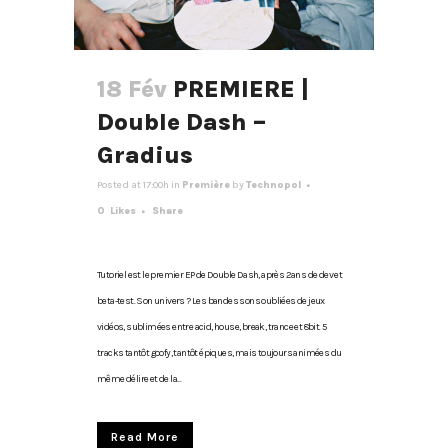
18 Fév
PREMIERE |
Double Dash –
Gradius
Posted at 17:00h
in
Première
by
Technopol
0
Likes
Share
Tutoriel est le premier EP de Double Dash, après 2ans de dev et
beta-test. Son univers ? Les bandes sons oubliées de jeux
vidéos, sublimées entre acid, house, break, trance et 8bit. 5
tracks tantôt goofy, tantôt épiques, mais toujours animées du
même délire et de la...
Read More