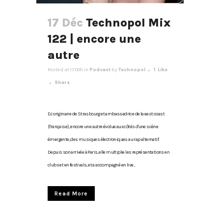
17 Déc
Technopol Mix
122 | encore une
autre
Posted at 17:00h
in
Podcast
by
Technopol
1
Like
Share
DJ originaire de Strasbourg et ambassadrice de la east coast
(française), encore une autre évolue aux côtés d'une scène
émergente, des musiques électroniques au rap alternatif.
Depuis son arrivée à Paris, elle multiplie les représentations en
clubs et en festivals, et a accompagné en live...
Read More