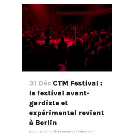
31 Déc
CTM Festival :
le festival avant-
gardiste et
expérimental revient
à Berlin
Posted at 15:14h
in
Evénement
by
Technopol