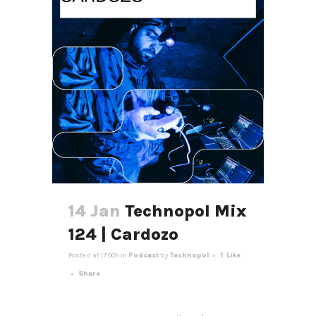
14 Jan
Technopol Mix
124 | Cardozo
Posted at 17:00h
in
Podcast
by
Technopol
1
Like
Share