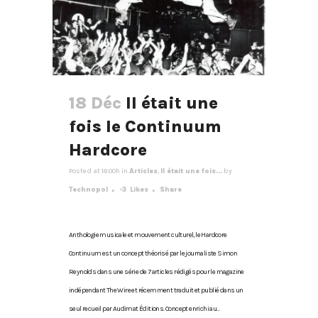
18 Déc
Il était une
fois le Continuum
Hardcore
Posted at 18:00h
in
Articles
,
Il était une fois...
by
Technopol
-3
Likes
Share
Anthologie musicale et mouvement culturel, le Hardcore
Continuum est un concept théorisé par le journaliste Simon
Reynolds dans une série de 7 articles rédigés pour le magazine
indépendant The Wire et récemment traduit et publié dans un
seul recueil par Audimat Éditions. Concept enrichi au...