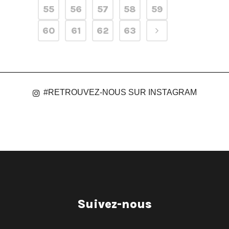
55
56
57
58
59
60
61
62
63
#RETROUVEZ-NOUS SUR INSTAGRAM
Suivez-nous