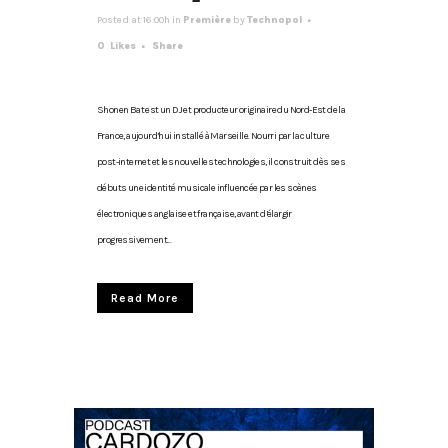
Posted at 16:00h
in
Première
by
Technopol
0
Likes
Share
Shonen Bat est un DJ et producteur originaire du Nord-Est de la
France, aujourd’hui installé à Marseille. Nourri par la culture
post-internet et les nouvelles technologies, il construit dès ses
débuts une identité musicale influencée par les scènes
électroniques anglaise et française, avant d’élargir
progressivement...
Read More