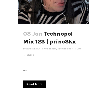
08 Jan
Technopol
Mix 123 | princ3kx
Posted at 17:00h
in
Podcast
by
Technopol
1
Like
Share
xxxx...
Read More