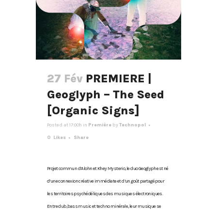
27 Fév
PREMIERE |
Geoglyph – The Seed
[Organic Signs]
Posted at 17:00h
in
Première
by
Technopol
0
Likes
Share
Projet commun d’Alohn et Khey Mysterio, le duo Geoglyph est né
d’une connexion créative immédiate et d’un goût partagé pour
les territoires psychédéliques des musiques électroniques.
Entre dub, bass music et techno minérale, leur musique se