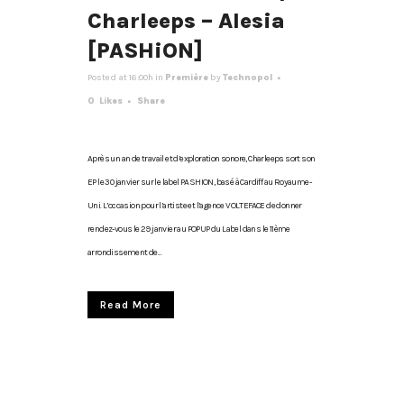
Charleeps – Alesia
[PASHiON]
Posted at 16:00h
in
Première
by
Technopol
0
Likes
Share
Après un an de travail et d’exploration sonore, Charleeps sort son
EP le 30 janvier sur le label PASHION, basé à Cardiff au Royaume-
Uni. L’occasion pour l’artiste et l’agence VOLTEFACE de donner
rendez-vous le 29 janvier au POPUP du Label dans le 11ème
arrondissement de...
Read More