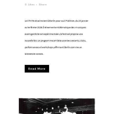
0
Likes
Share
Le CTM Festival revient à Berlin pour sa 27ᵉ édition, du 23 janvier
au 1er février 2026. Événement emblématique des musiques
avant-gardistes et expérimentales, le festival propose une
nouvelle fois un programme ambitieux entre concerts, clubs,
performances et workshops, affirmant Berlin comme un
laboratoire sonore...
Read More