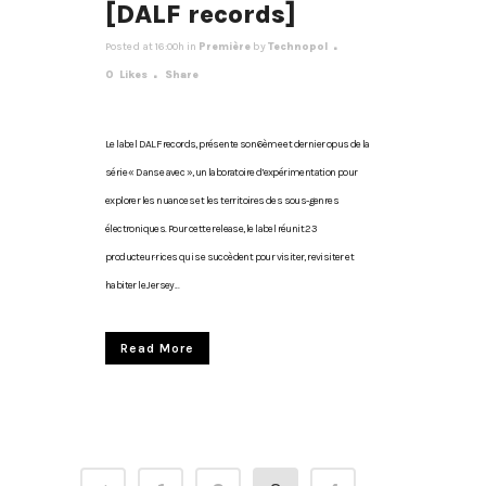
[DALF records]
Posted at 16:00h
in
Première
by
Technopol
0
Likes
Share
Le label DALF records, présente son 6ème et dernier opus de la
série « Danse avec », un laboratoire d’expérimentation pour
explorer les nuances et les territoires des sous-genres
électroniques. Pour cette release, le label réunit 23
producteur·rices qui se succèdent pour visiter, revisiter et
habiter le Jersey...
Read More