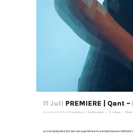
11 Juil
PREMIERE | Qant – I
Posted at 16:00h
in
Première
by
Technopol
0
Likes
Shar
Le DJ et producteur BJF sort son quatrième EP sur le label Couvre x Chef don