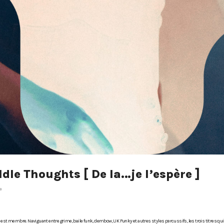
dle Thoughts [ De la…je l’espère ]
e
t il est membre. Naviguant entre grime, baile funk, dembow, UK Funky et autres styles percussifs, les trois titr