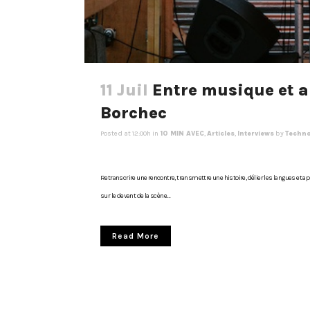
11 Juil
Entre musique et a
Borchec
Posted at 12:00h
in
10 MIN AVEC
,
Articles
,
Interviews
by
Techn
Retranscrire une rencontre, transmettre une histoire, délier les langues et a
sur le devant de la scène....
Read More