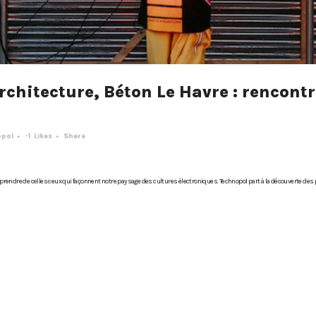
rchitecture, Béton Le Havre : rencon
opol
-1
Likes
Share
pprendre de celles·ceux qui façonnent notre paysage des cultures électroniques. Technopol part à la découverte des 