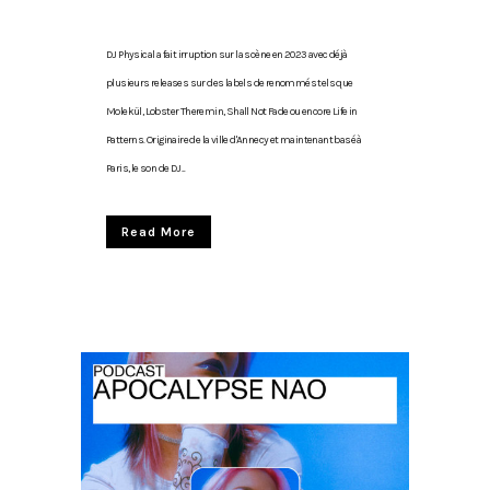
DJ Physical a fait irruption sur la scène en 2023 avec déjà
plusieurs releases sur des labels de renommés tels que
Molekül, Lobster Theremin, Shall Not Fade ou encore Life in
Patterns. Originaire de la ville d'Annecy et maintenant basé à
Paris, le son de DJ...
Read More