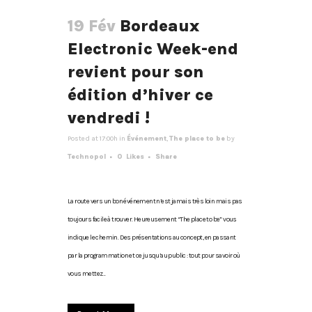
19 Fév
Bordeaux
Electronic Week-end
revient pour son
édition d’hiver ce
vendredi !
Posted at 17:00h
in
Événement
,
The place to be
by
Technopol
0
Likes
Share
La route vers un bon événement n’est jamais très loin mais pas
toujours facile à trouver. Heureusement “The place to be” vous
indique le chemin. Des présentations au concept, en passant
par la programmation et ce jusqu’au public : tout pour savoir où
vous mettez...