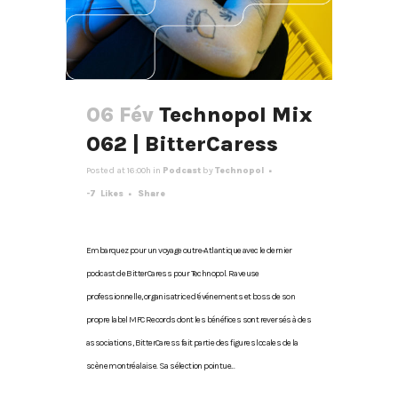
06 Fév
Technopol Mix
062 | BitterCaress
Posted at 16:00h
in
Podcast
by
Technopol
-7
Likes
Share
Embarquez pour un voyage outre-Atlantique avec le dernier
podcast de BitterCaress pour Technopol. Raveuse
professionnelle, organisatrice d’événements et boss de son
propre label MFC Records dont les bénéfices sont reversés à des
associations, BitterCaress fait partie des figures locales de la
scène montréalaise. Sa sélection pointue...