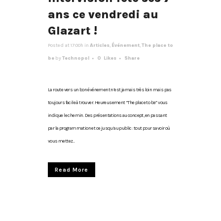
ans ce vendredi au
Glazart !
Posted at 17:00h
in
Articles
,
Événement
,
The place to
be
by
Technopol
0
Likes
Share
La route vers un bon événement n’est jamais très loin mais pas
toujours facile à trouver. Heureusement “The place to be” vous
indique le chemin. Des présentations au concept, en passant
par la programmation et ce jusqu’au public : tout pour savoir où
vous mettez...
Read More