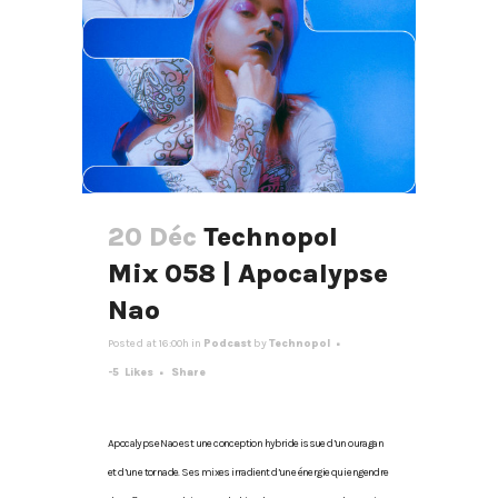
20 Déc
Technopol
Mix 058 | Apocalypse
Nao
Posted at 16:00h
in
Podcast
by
Technopol
-5
Likes
Share
Apocalypse Nao est une conception hybride issue d’un ouragan
et d’une tornade. Ses mixes irradient d’une énergie qui engendre