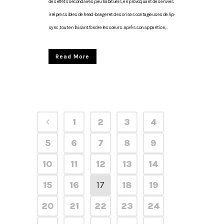
des effets secondaires peu habituels, en provoquant des envies
irrépressibles de head-banger et des crises contagieuses de lip-
sync, tout en faisant fondre les cœurs. Après son apparition,...
Read More
1
2
3
4
5
6
7
8
9
10
11
12
13
14
15
16
17
18
19
20
21
22
23
24