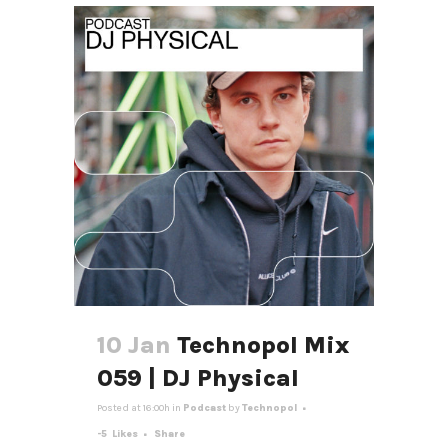
10 Jan
Technopol Mix
059 | DJ Physical
Posted at 16:00h
in
Podcast
by
Technopol
-5
Likes
Share