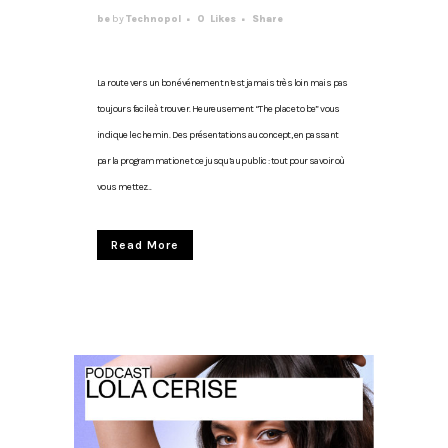
be
by
Technopol
0
Likes
Share
La route vers un bon événement n’est jamais très loin mais pas
toujours facile à trouver. Heureusement “The place to be” vous
indique le chemin. Des présentations au concept, en passant
par la programmation et ce jusqu’au public : tout pour savoir où
vous mettez...
Read More