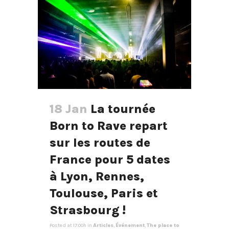
18 Jan
La tournée
Born to Rave repart
sur les routes de
France pour 5 dates
à Lyon, Rennes,
Toulouse, Paris et
Strasbourg !
Posted at 17:00h
in
Articles
,
Événement
,
The place to