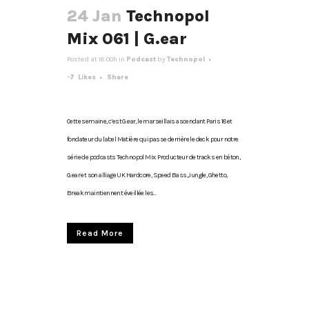
24 Jan
Technopol
Mix 061 | G.ear
Posted at 16:00h
in
Podcast
by
Technopol
-7
Likes
Share
Cette semaine, c’est G.ear, le marseillais ascendant Paris 18 et
fondateur du label Matière qui passe derrière le deck pour notre
série de podcasts Technopol Mix. Producteur de tracks en béton,
G.ear et son alliage UK Hardcore, Speed Bass, Jungle, Ghetto,
Break maintiennent éveillée les...
Read More