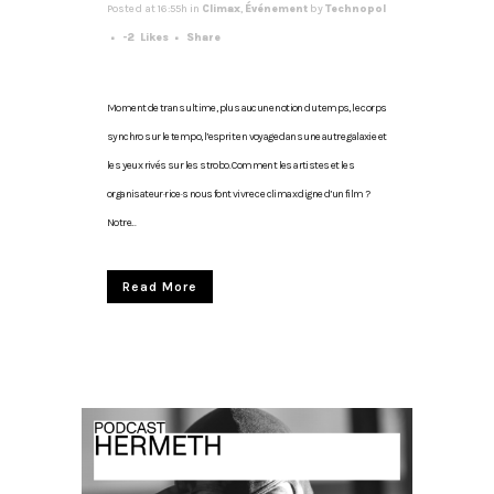
Posted at 16:55h
in
Climax
,
Événement
by
Technopol
-2
Likes
Share
Moment de trans ultime, plus aucune notion du temps, le corps
synchro sur le tempo, l’esprit en voyage dans une autre galaxie et
les yeux rivés sur les strobo. Comment les artistes et les
organisateur·rice·s nous font vivre ce climax digne d’un film ?
Notre...
Read More