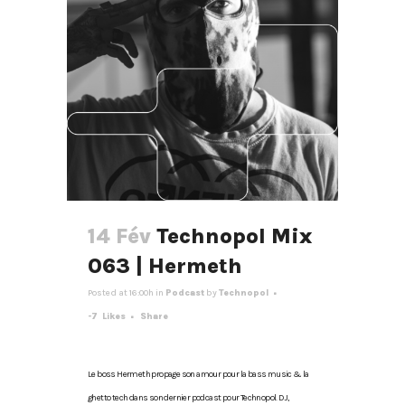
14 Fév
Technopol Mix
063 | Hermeth
Posted at 16:00h
in
Podcast
by
Technopol
-7
Likes
Share
Le boss Hermeth propage son amour pour la bass music & la
ghetto tech dans son dernier podcast pour Technopol. DJ,