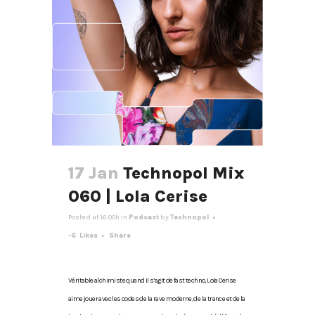
17 Jan
Technopol Mix
060 | Lola Cerise
Posted at 16:00h
in
Podcast
by
Technopol
-6
Likes
Share
Véritable alchimiste quand il s’agit de fast techno, Lola Cerise
aime jouer avec les codes de la rave moderne, de la trance et de la